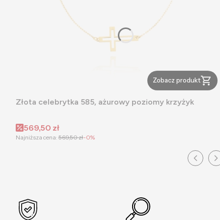
Zobacz produkt
Złota celebrytka 585, ażurowy poziomy krzyżyk
Cena promocyjna
569,50 zł
Najniższa cena:
569,50 zł
-0%