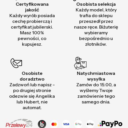
Certyfikowana
Osobista selekcja
jakość
Każdy model, który
Każdy wyrób posiada
trafia do sklepu
cechę probierczą i
przeszedł przez
certyfikat jubilerski.
nasze ręce. Biżuterię
Masz 100%
wybieramy
pewności, co
bezpośrednio u
kupujesz.
złotników.
Osobiste
Natychmiastowa
doradztwo
wysyłka
Zadzwoń lub napisz -
Zamów do 15:00, a
po drugiej stronie
wyślemy Twoje
odezwie się Angelika
zamówienie tego
lub Hubert, nie
samego dnia.
automat.