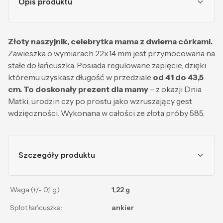
Opis produktu
Złoty naszyjnik, celebrytka mama z dwiema córkami.
Zawieszka o wymiarach 22x14 mm jest przymocowana na
stałe do łańcuszka. Posiada regulowane zapięcie, dzięki
któremu uzyskasz długość w przedziale
od 41 do 43,5
cm.
To doskonały prezent dla mamy
– z okazji Dnia
Matki, urodzin czy po prostu jako wzruszający gest
wdzięczności. Wykonana w całości ze złota próby 585.
Szczegóły produktu
Waga (+/- 0,1 g):
1,22 g
Splot łańcuszka:
ankier