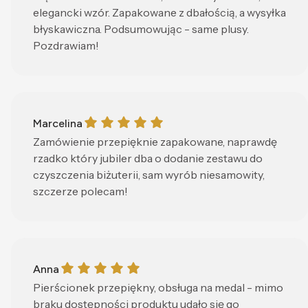
najlepszy nawyk, który uchroni ją przed
elegancki wzór. Zapakowane z dbałością, a wysyłka
zarysowaniami i utratą blasku.
błyskawiczna. Podsumowując - same plusy.
Pozdrawiam!
Marcelina gave a rating of: 5
Marcelina
Zamówienie przepięknie zapakowane, naprawdę
rzadko który jubiler dba o dodanie zestawu do
czyszczenia biżuterii, sam wyrób niesamowity,
szczerze polecam!
Anna gave a rating of: 5
Anna
Pierścionek przepiękny, obsługa na medal - mimo
braku dostępności produktu udało się go