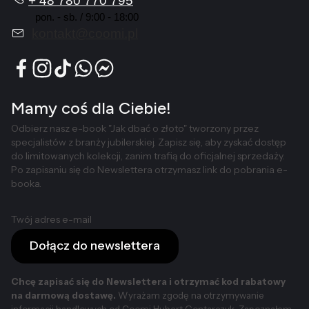
+ 48 780 770 795
pon. - sb. / 9:00 - 18:00
kontakt@coomi.pl
Mamy coś dla Ciebie!
Odbierz nasz e-book "Jak dbać o złoto" tworzony przez
specjalistów z branży jubilerskiej. Zapisz się, aby zyskać dostęp
do limitowanych kolekcji, zanim trafią do oficjalnej sprzedaży.
Po zapisaniu się do Newslettera otrzymasz link do pobrania e-
booka.
Twój adres e-mail
Dołącz do newslettera
Chcę zapisać się do Newslettera i otrzymać kod rabatowy
na darmową dostawę.
Wyrażam zgodę na otrzymywanie
informacji handlowych od Coomi Hubert Gontarczyk. Zapoznałem