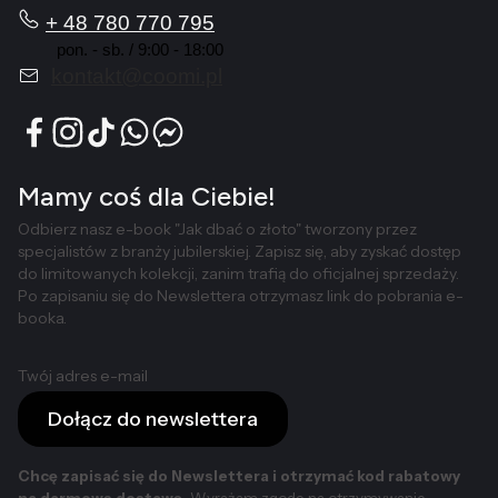
+ 48 780 770 795
pon. - sb. / 9:00 - 18:00
kontakt@coomi.pl
Mamy coś dla Ciebie!
Odbierz nasz e-book "Jak dbać o złoto" tworzony przez
specjalistów z branży jubilerskiej. Zapisz się, aby zyskać dostęp
do limitowanych kolekcji, zanim trafią do oficjalnej sprzedaży.
Po zapisaniu się do Newslettera otrzymasz link do pobrania e-
booka.
Twój adres e-mail
Dołącz do newslettera
Chcę zapisać się do Newslettera i otrzymać kod rabatowy