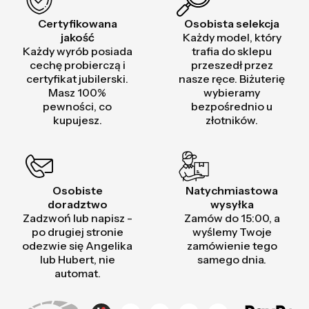
Certyfikowana
Osobista selekcja
jakość
Każdy model, który
Każdy wyrób posiada
trafia do sklepu
cechę probierczą i
przeszedł przez
certyfikat jubilerski.
nasze ręce. Biżuterię
Masz 100%
wybieramy
pewności, co
bezpośrednio u
kupujesz.
złotników.
Osobiste
Natychmiastowa
doradztwo
wysyłka
Zadzwoń lub napisz -
Zamów do 15:00, a
po drugiej stronie
wyślemy Twoje
odezwie się Angelika
zamówienie tego
lub Hubert, nie
samego dnia.
automat.