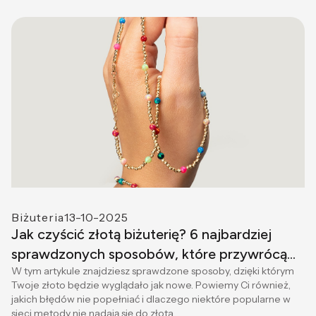
Biżuteria
13-10-2025
Jak czyścić złotą biżuterię? 6 najbardziej
sprawdzonych sposobów, które przywrócą
W tym artykule znajdziesz sprawdzone sposoby, dzięki którym
jej blask.
Twoje złoto będzie wyglądało jak nowe. Powiemy Ci również,
jakich błędów nie popełniać i dlaczego niektóre popularne w
sieci metody nie nadają się do złota.