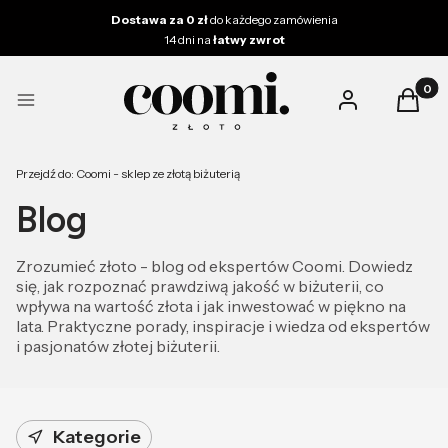
Dostawa za 0 zł
do każdego zamówienia
14 dni na
łatwy zwrot
Produk
Zaloguj się
Koszy
Menu
Przejdź do:
Coomi - sklep ze złotą biżuterią
Blog
Zrozumieć złoto - blog od ekspertów Coomi. Dowiedz
się, jak rozpoznać prawdziwą jakość w biżuterii, co
wpływa na wartość złota i jak inwestować w piękno na
lata. Praktyczne porady, inspiracje i wiedza od ekspertów
i pasjonatów złotej biżuterii.
Kategorie