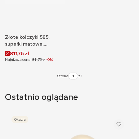
Złote kolczyki 585,
supełki matowe,
satynowane na sztyft
Cena promocyjna
811,75 zł
Najniższa cena:
811,75 zł
-0%
Strona
z 1
Ostatnio oglądane
Okazja