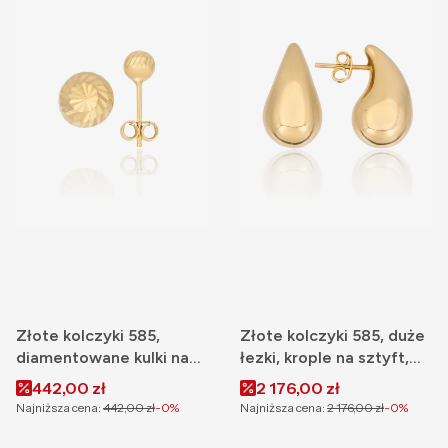
Złote kolczyki 585,
Złote kolczyki 585, duże
diamentowane kulki na
łezki, krople na sztyft,
sztyft 5 mm
20 mm
Cena promocyjna
Cena promocyjna
442,00 zł
2 176,00 zł
Najniższa cena:
442,00 zł
-0%
Najniższa cena:
2 176,00 zł
-0%