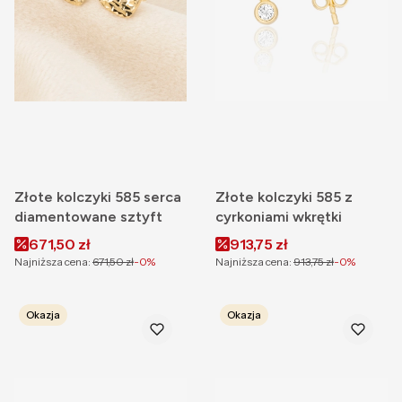
Złote kolczyki 585 serca
Złote kolczyki 585 z
diamentowane sztyft
cyrkoniami wkrętki
Cena promocyjna
Cena promocyjna
671,50 zł
913,75 zł
Najniższa cena:
671,50 zł
-0%
Najniższa cena:
913,75 zł
-0%
Okazja
Okazja