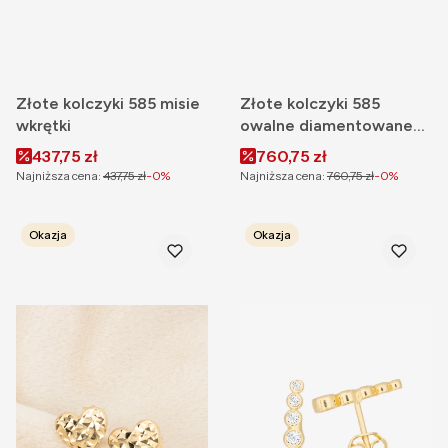
Złote kolczyki 585 misie
Złote kolczyki 585
wkrętki
owalne diamentowane
blaszki sztyft
Cena promocyjna
Cena promocyjna
437,75 zł
760,75 zł
Najniższa cena:
437,75 zł
-0%
Najniższa cena:
760,75 zł
-0%
Okazja
Okazja