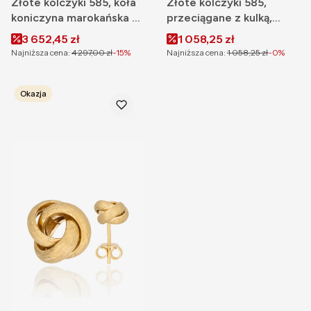
Złote kolczyki 585, koła
Złote kolczyki 585,
koniczyna marokańska z
przeciągane z kulką,
cyrkoniami
cyrkonia
Cena promocyjna
Cena promocyjna
3 652,45 zł
1 058,25 zł
Najniższa cena:
4 297,00 zł
-15%
Najniższa cena:
1 058,25 zł
-0%
Okazja