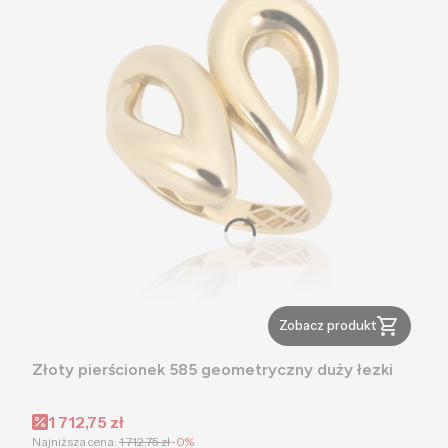
Zobacz produkt
Złoty pierścionek 585 geometryczny duży łezki
Cena promocyjna
1 712,75 zł
Najniższa cena:
1 712,75 zł
-0%