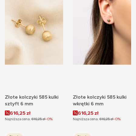
Złote kolczyki 585 kulki
Złote kolczyki 585 kulki
sztyft 6 mm
wkrętki 6 mm
Cena promocyjna
Cena promocyjna
616,25 zł
616,25 zł
Najniższa cena:
616,25 zł
-0%
Najniższa cena:
616,25 zł
-0%