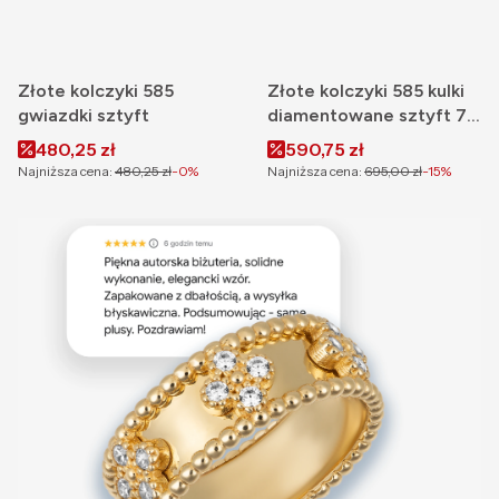
Złote kolczyki 585
Złote kolczyki 585 kulki
gwiazdki sztyft
diamentowane sztyft 7
mm
Cena promocyjna
Cena promocyjna
480,25 zł
590,75 zł
Najniższa cena:
480,25 zł
-0%
Najniższa cena:
695,00 zł
-15%