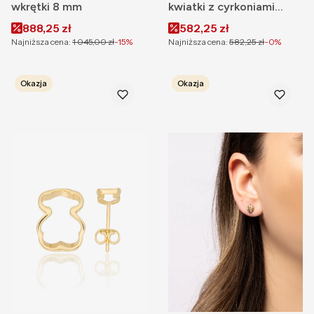
wkrętki 8 mm
kwiatki z cyrkoniami
wkrętki
Cena promocyjna
Cena promocyjna
888,25 zł
582,25 zł
Najniższa cena:
1 045,00 zł
-15%
Najniższa cena:
582,25 zł
-0%
Okazja
Okazja