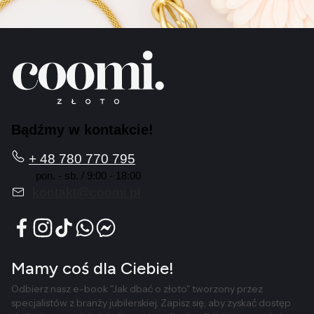
Bądźmy w kontakcie!
+ 48 780 770 795
pon. - sb. / 9:00 - 18:00
kontakt@coomi.pl
Mamy coś dla Ciebie!
Odbierz nasz e-book "Jak dbać o złoto" tworzony przez
specjalistów z branży jubilerskiej. Zapisz się, aby zyskać dostęp