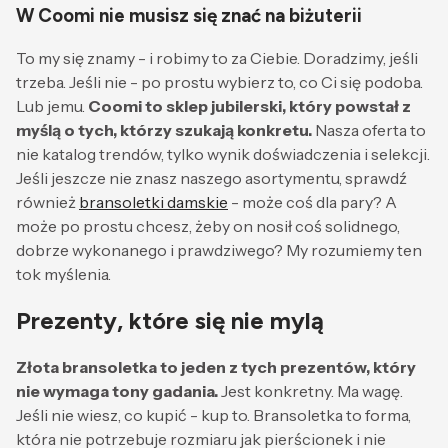
W Coomi nie musisz się znać na biżuterii
To my się znamy - i robimy to za Ciebie. Doradzimy, jeśli
trzeba. Jeśli nie - po prostu wybierz to, co Ci się podoba.
Lub jemu.
Coomi to sklep jubilerski, który powstał z
myślą o tych, którzy szukają konkretu.
Nasza oferta to
nie katalog trendów, tylko wynik doświadczenia i selekcji.
Jeśli jeszcze nie znasz naszego asortymentu, sprawdź
również
bransoletki damskie
- może coś dla pary? A
może po prostu chcesz, żeby on nosił coś solidnego,
dobrze wykonanego i prawdziwego? My rozumiemy ten
tok myślenia.
Prezenty, które się nie mylą
Złota bransoletka to jeden z tych prezentów, który
nie wymaga tony gadania.
Jest konkretny. Ma wagę.
Jeśli nie wiesz, co kupić - kup to. Bransoletka to forma,
która nie potrzebuje rozmiaru jak pierścionek i nie