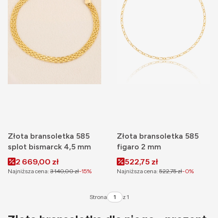
Złota bransoletka 585
Złota bransoletka 585
splot bismarck 4,5 mm
figaro 2 mm
Cena promocyjna
Cena promocyjna
2 669,00 zł
522,75 zł
Najniższa cena:
3 140,00 zł
-15%
Najniższa cena:
522,75 zł
-0%
Strona
z 1