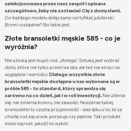
selekcjonowana przez nasz zespół i opisana
szczegółowo, żeby nie zostawiać Cię z domysłami.
Do każdego modelu dołączamy certyfikat jubilerski.
Brzmi rozsądnie? Bo takie jest.
Złote bransoletki męskie 585 - co je
wyróżnia?
Nie sztuką jest kupić coś „złotego”. Sztuką jest wybrać
złoto, które nie tylko przetrwa lata, ale też nie straci na
wyglądzie i wartości.
Dlatego wszystkie złote
bransoletki męskie dostępne u nas wykonane są w
próbie 585 - to standard, który sprawdza się
zarówno na co dzień, jak i w roli inwestycji.
Nie utlenia
się, nie zmienia koloru, nie zawodzi. Noszenie takiej
bransoletki to czysta przyjemność - bez lęku o to, że za
chwilę coś się urwie, porysuje czy pęknie. Taki produkt
mówi wprost: jakość to wybór.