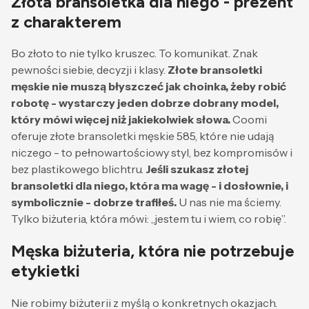
Złota bransoletka dla niego - prezent
z charakterem
Bo złoto to nie tylko kruszec. To komunikat. Znak
pewności siebie, decyzji i klasy.
Złote bransoletki
męskie nie muszą błyszczeć jak choinka, żeby robić
robotę - wystarczy jeden dobrze dobrany model,
który mówi więcej niż jakiekolwiek słowa.
Coomi
oferuje złote bransoletki męskie 585, które nie udają
niczego - to pełnowartościowy styl, bez kompromisów i
bez plastikowego blichtru.
Jeśli szukasz złotej
bransoletki dla niego, która ma wagę - i dosłownie, i
symbolicznie - dobrze trafiłeś.
U nas nie ma ściemy.
Tylko biżuteria, która mówi: „jestem tu i wiem, co robię”.
Męska biżuteria, która nie potrzebuje
etykietki
Nie robimy biżuterii z myślą o konkretnych okazjach.