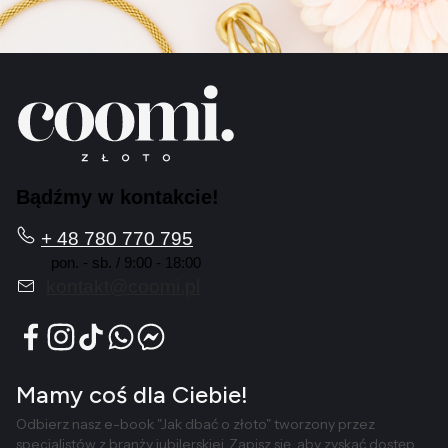
Bądźmy w kontakcie!
+ 48 780 770 795
pon. - sb. / 9:00 - 18:00
kontakt@coomi.pl
Mamy coś dla Ciebie!
Odbierz nasz e-book "Jak dbać o złoto" tworzony przez
specjalistów z branży jubilerskiej. Zapisz się, aby zyskać dostęp