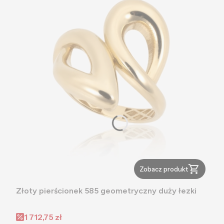
Zobacz produkt
Złoty pierścionek 585 geometryczny duży łezki
Cena promocyjna
1 712,75 zł