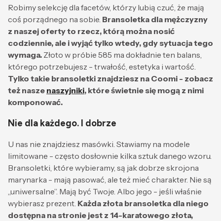
Robimy selekcję dla facetów, którzy lubią czuć, że mają
coś porządnego na sobie.
Bransoletka dla mężczyzny
z naszej oferty to rzecz, którą można nosić
codziennie, ale i wyjąć tylko wtedy, gdy sytuacja tego
wymaga.
Złoto w próbie 585 ma dokładnie ten balans,
którego potrzebujesz - trwałość, estetyka i wartość.
Tylko takie bransoletki znajdziesz na Coomi - zobacz
też nasze
naszyjniki
, które świetnie się mogą z nimi
komponować.
Nie dla każdego. I dobrze
U nas nie znajdziesz masówki. Stawiamy na modele
limitowane - często dosłownie kilka sztuk danego wzoru.
Bransoletki, które wybieramy, są jak dobrze skrojona
marynarka - mają pasować, ale też mieć charakter. Nie są
„uniwersalne”. Mają być Twoje. Albo jego - jeśli właśnie
wybierasz prezent.
Każda złota bransoletka dla niego
dostępna na stronie jest z 14-karatowego złota,