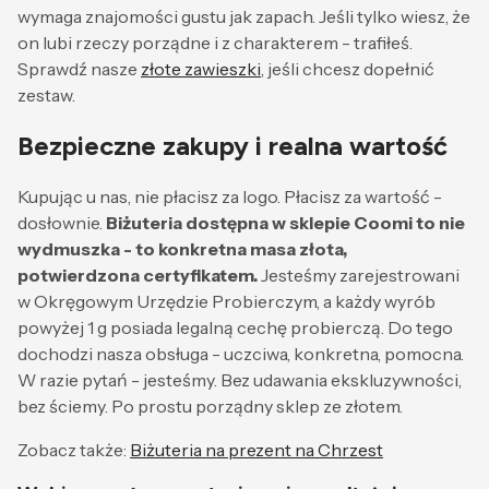
wymaga znajomości gustu jak zapach. Jeśli tylko wiesz, że
on lubi rzeczy porządne i z charakterem - trafiłeś.
Sprawdź nasze
złote zawieszki
, jeśli chcesz dopełnić
zestaw.
Bezpieczne zakupy i realna wartość
Kupując u nas, nie płacisz za logo. Płacisz za wartość -
dosłownie.
Biżuteria dostępna w sklepie Coomi to nie
wydmuszka - to konkretna masa złota,
potwierdzona certyfikatem.
Jesteśmy zarejestrowani
w Okręgowym Urzędzie Probierczym, a każdy wyrób
powyżej 1 g posiada legalną cechę probierczą. Do tego
dochodzi nasza obsługa - uczciwa, konkretna, pomocna.
W razie pytań - jesteśmy. Bez udawania ekskluzywności,
bez ściemy. Po prostu porządny sklep ze złotem.
Zobacz także:
Biżuteria na prezent na Chrzest