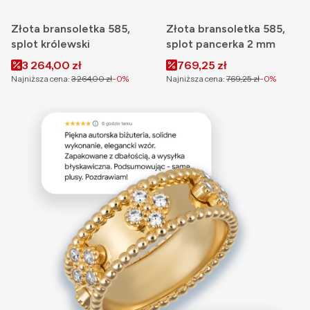
Złota bransoletka 585,
Złota bransoletka 585,
splot królewski
splot pancerka 2 mm
Cena promocyjna
Cena promocyjna
3 264,00 zł
769,25 zł
Najniższa cena:
3 264,00 zł
-0%
Najniższa cena:
769,25 zł
-0%