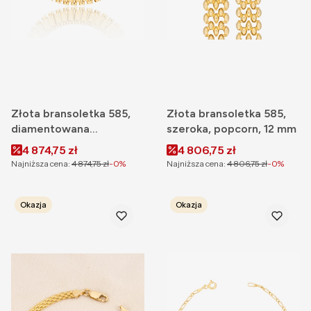
Złota bransoletka 585,
Złota bransoletka 585,
diamentowana
szeroka, popcorn, 12 mm
zegarkowa 10 mm
Cena promocyjna
Cena promocyjna
4 874,75 zł
4 806,75 zł
Najniższa cena:
4 874,75 zł
-0%
Najniższa cena:
4 806,75 zł
-0%
Okazja
Okazja