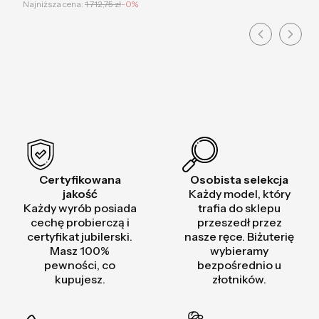
Najniższa cena:
1 712,75 zł
-0%
Certyfikowana
Osobista selekcja
jakość
Każdy model, który
Każdy wyrób posiada
trafia do sklepu
cechę probierczą i
przeszedł przez
certyfikat jubilerski.
nasze ręce. Biżuterię
Masz 100%
wybieramy
pewności, co
bezpośrednio u
kupujesz.
złotników.