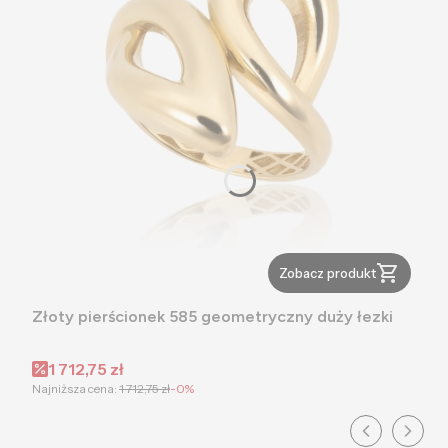
Zobacz produkt
Złoty pierścionek 585 geometryczny duży łezki
Cena promocyjna
1 712,75 zł
Najniższa cena:
1 712,75 zł
-0%