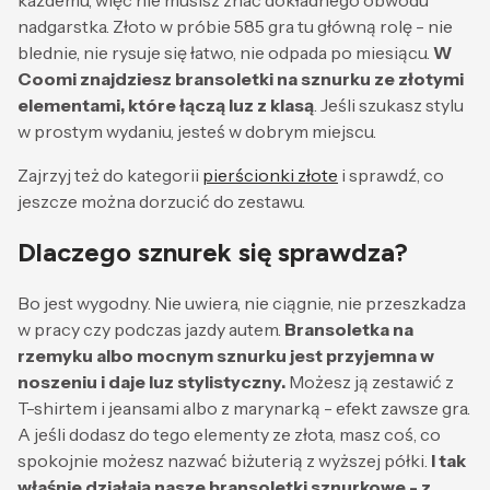
każdemu, więc nie musisz znać dokładnego obwodu
nadgarstka. Złoto w próbie 585 gra tu główną rolę - nie
blednie, nie rysuje się łatwo, nie odpada po miesiącu.
W
Coomi znajdziesz bransoletki na sznurku ze złotymi
elementami, które łączą luz z klasą
. Jeśli szukasz stylu
w prostym wydaniu, jesteś w dobrym miejscu.
Zajrzyj też do kategorii
pierścionki złote
i sprawdź, co
jeszcze można dorzucić do zestawu.
Dlaczego sznurek się sprawdza?
Bo jest wygodny. Nie uwiera, nie ciągnie, nie przeszkadza
w pracy czy podczas jazdy autem.
Bransoletka na
rzemyku albo mocnym sznurku jest przyjemna w
noszeniu i daje luz stylistyczny.
Możesz ją zestawić z
T-shirtem i jeansami albo z marynarką - efekt zawsze gra.
A jeśli dodasz do tego elementy ze złota, masz coś, co
spokojnie możesz nazwać biżuterią z wyższej półki.
I tak
właśnie działają nasze bransoletki sznurkowe - z