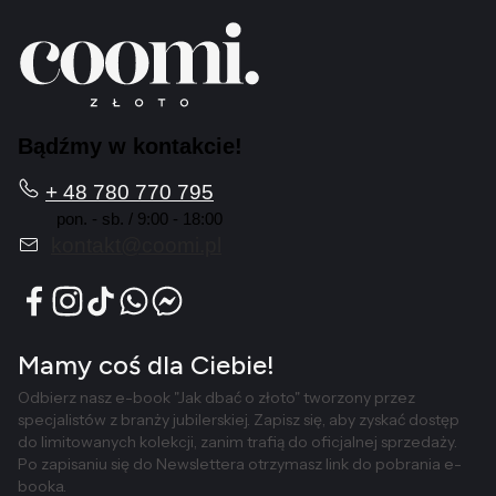
Bądźmy w kontakcie!
+ 48 780 770 795
pon. - sb. / 9:00 - 18:00
kontakt@coomi.pl
Mamy coś dla Ciebie!
Odbierz nasz e-book "Jak dbać o złoto" tworzony przez
specjalistów z branży jubilerskiej. Zapisz się, aby zyskać dostęp
do limitowanych kolekcji, zanim trafią do oficjalnej sprzedaży.
Po zapisaniu się do Newslettera otrzymasz link do pobrania e-
booka.