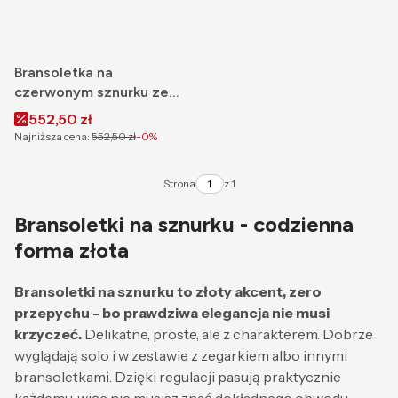
Bransoletka na
czerwonym sznurku ze
złotym motylem 585
Cena promocyjna
552,50 zł
Najniższa cena:
552,50 zł
-0%
Strona
z 1
Bransoletki na sznurku - codzienna
forma złota
Bransoletki na sznurku to złoty akcent, zero
przepychu - bo prawdziwa elegancja nie musi
krzyczeć.
Delikatne, proste, ale z charakterem. Dobrze
wyglądają solo i w zestawie z zegarkiem albo innymi
bransoletkami. Dzięki regulacji pasują praktycznie