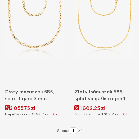
Złoty łańcuszek 585,
Złoty łańcuszek 585,
splot figaro 3 mm
splot spiga/lisi ogon 1
mm
Cena promocyjna
Cena promocyjna
3 055,75 zł
1 602,25 zł
Najniższa cena:
3 055,75 zł
-0%
Najniższa cena:
1 602,25 zł
-0%
Strona
z 1