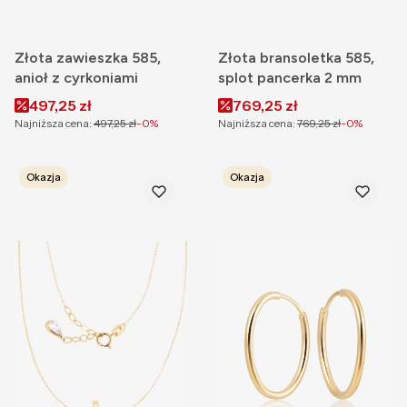
Złota zawieszka 585,
Złota bransoletka 585,
anioł z cyrkoniami
splot pancerka 2 mm
Cena promocyjna
Cena promocyjna
497,25 zł
769,25 zł
Najniższa cena:
497,25 zł
-0%
Najniższa cena:
769,25 zł
-0%
Okazja
Okazja