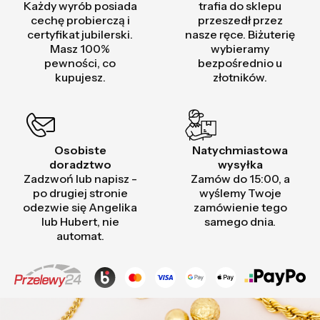
Każdy wyrób posiada
trafia do sklepu
cechę probierczą i
przeszedł przez
certyfikat jubilerski.
nasze ręce. Biżuterię
Masz 100%
wybieramy
pewności, co
bezpośrednio u
kupujesz.
złotników.
Osobiste
Natychmiastowa
doradztwo
wysyłka
Zadzwoń lub napisz -
Zamów do 15:00, a
po drugiej stronie
wyślemy Twoje
odezwie się Angelika
zamówienie tego
lub Hubert, nie
samego dnia.
automat.