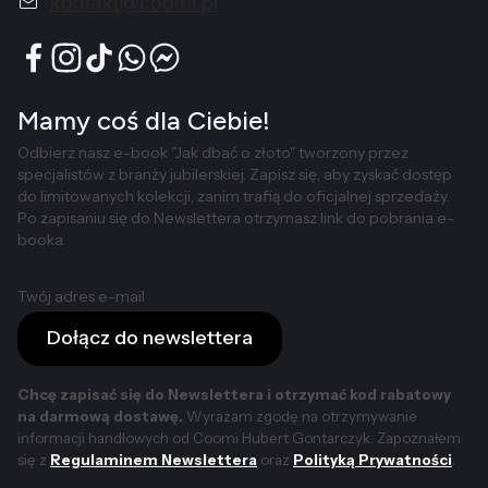
kontakt@coomi.pl
Mamy coś dla Ciebie!
Odbierz nasz e-book "Jak dbać o złoto" tworzony przez
specjalistów z branży jubilerskiej. Zapisz się, aby zyskać dostęp
do limitowanych kolekcji, zanim trafią do oficjalnej sprzedaży.
Po zapisaniu się do Newslettera otrzymasz link do pobrania e-
booka.
Twój adres e-mail
Dołącz do newslettera
Chcę zapisać się do Newslettera i otrzymać kod rabatowy
na darmową dostawę.
Wyrażam zgodę na otrzymywanie
informacji handlowych od Coomi Hubert Gontarczyk. Zapoznałem
się z
Regulaminem Newslettera
oraz
Polityką Prywatności
.