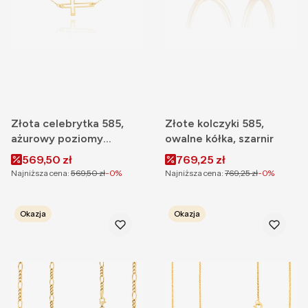
Złota celebrytka 585,
Złote kolczyki 585,
ażurowy poziomy
owalne kółka, szarnir
krzyżyk
Cena promocyjna
Cena promocyjna
569,50 zł
769,25 zł
Najniższa cena:
569,50 zł
-0%
Najniższa cena:
769,25 zł
-0%
Okazja
Okazja