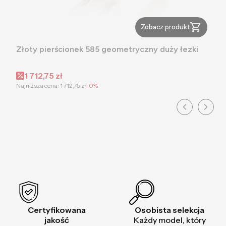
Zobacz produkt
Złoty pierścionek 585 geometryczny duży łezki
Cena promocyjna
1 712,75 zł
Najniższa cena:
1 712,75 zł
-0%
Certyfikowana
Osobista selekcja
jakość
Każdy model, który