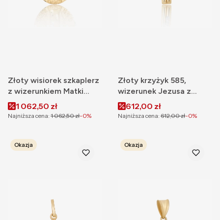
Złoty wisiorek szkaplerz
Złoty krzyżyk 585,
z wizerunkiem Matki
wizerunek Jezusa z
Boskiej 585, cudowny
białym złotem
Cena promocyjna
Cena promocyjna
1 062,50 zł
612,00 zł
medalik
Najniższa cena:
1 062,50 zł
-0%
Najniższa cena:
612,00 zł
-0%
Okazja
Okazja