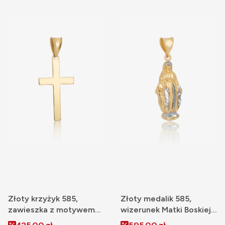
Złoty krzyżyk 585,
Złoty medalik 585,
zawieszka z motywem
wizerunek Matki Boskiej
krzyża
z białym złotem
Cena promocyjna
Cena promocyjna
425,00 zł
595,00 zł