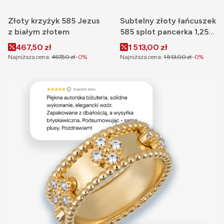
Złoty krzyżyk 585 Jezus
Subtelny złoty łańcuszek
z białym złotem
585 splot pancerka 1,25
mm
Cena promocyjna
Cena promocyjna
467,50 zł
1 513,00 zł
Najniższa cena:
467,50 zł
-0%
Najniższa cena:
1 513,00 zł
-0%