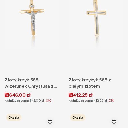
Złoty krzyż 585,
Złoty krzyżyk 585 z
wizerunek Chrystusa z
białym złotem
białym złotem
Cena promocyjna
Cena promocyjna
646,00 zł
412,25 zł
Najniższa cena:
646,00 zł
-0%
Najniższa cena:
412,25 zł
-0%
Okazja
Okazja