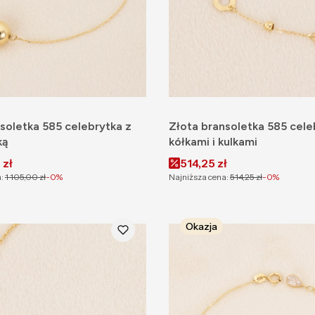
soletka 585 celebrytka z
Złota bransoletka 585 cele
ką
kółkami i kulkami
omocyjna
Cena promocyjna
 zł
514,25 zł
:
1 105,00 zł
-0%
Najniższa cena:
514,25 zł
-0%
Okazja