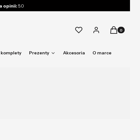
 opinii:
5.0
Produkty w k
Ulubione
Zaloguj się
Koszyk
 komplety
Prezenty
Akcesoria
O marce