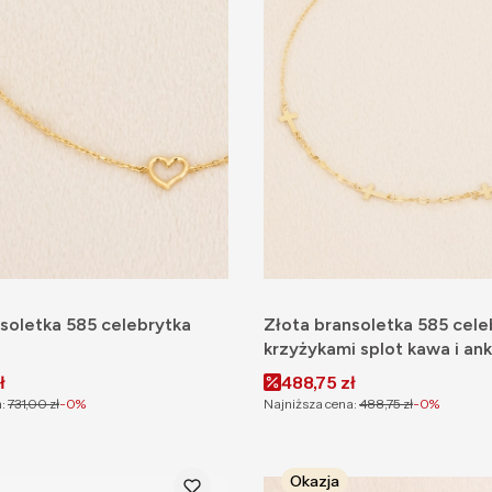
soletka 585 celebrytka
Złota bransoletka 585 cele
krzyżykami splot kawa i ank
omocyjna
Cena promocyjna
ł
488,75 zł
:
731,00 zł
-0%
Najniższa cena:
488,75 zł
-0%
Okazja