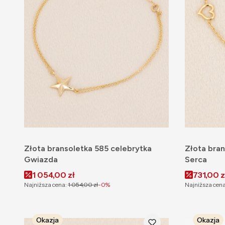
Złota bransoletka 585 celebrytka
Złota bran
Gwiazda
Serca
Cena promocyjna
Cena pr
1 054,00 zł
731,00 z
Najniższa cena:
1 054,00 zł
-0%
Najniższa cena
Okazja
Okazja