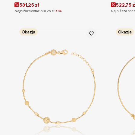
Cena promocyjna
Cena pr
531,25 zł
522,75 z
Najniższa cena:
531,25 zł
-0%
Najniższa cena
Okazja
Okazja