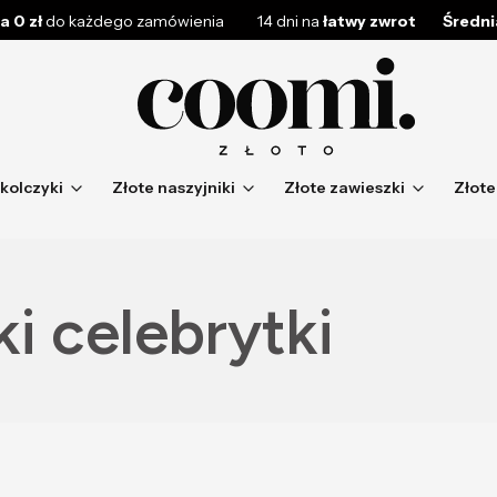
a 0 zł
do każdego zamówienia
14 dni na
łatwy zwrot
Średnia
 kolczyki
Złote naszyjniki
Złote zawieszki
Złote
i celebrytki