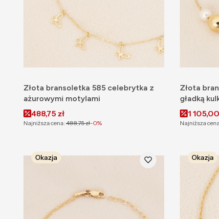
Złota bransoletka 585 celebrytka z
Złota bran
ażurowymi motylami
gładką kul
Cena promocyjna
Cena pr
488,75 zł
1 105,00
Najniższa cena:
488,75 zł
-0%
Najniższa cena
Okazja
Okazja