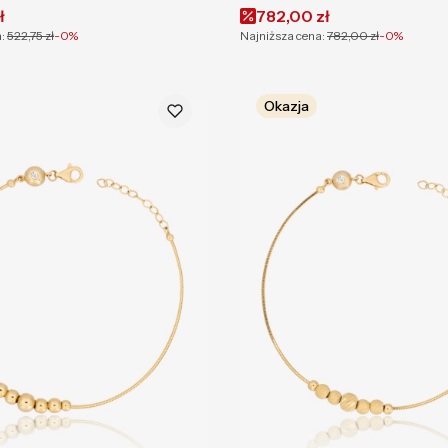
omocyjna
Cena promocyjna
ł
782,00 zł
:
522,75 zł
-0%
Najniższa cena:
782,00 zł
-0%
Okazja