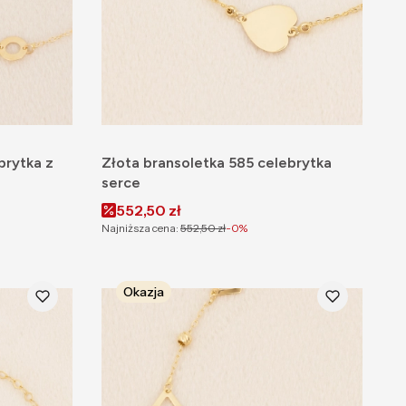
brytka z
Złota bransoletka 585 celebrytka
serce
Cena promocyjna
552,50 zł
Najniższa cena:
552,50 zł
-0%
Okazja