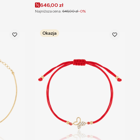
Cena promocyjna
646,00 zł
Najniższa cena:
646,00 zł
-0%
Okazja