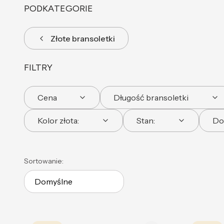
PODKATEGORIE
Złote bransoletki
FILTRY
Cena
Długość bransoletki
Kolor złota:
Stan:
Do
Koniec filtrów
Lista produktów
Sortowanie:
Domyślne