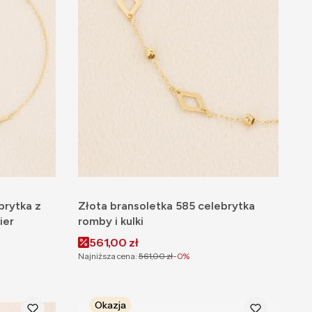
brytka z
Złota bransoletka 585 celebrytka
ier
romby i kulki
Cena promocyjna
561,00 zł
Najniższa cena:
561,00 zł
-0%
Okazja