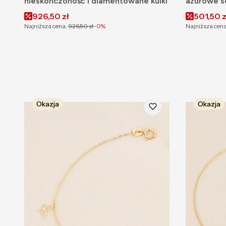
nieskończoność i diamentowane kulki
ażurowe s
Cena promocyjna
Cena pr
926,50 zł
501,50 z
Najniższa cena:
926,50 zł
-0%
Najniższa cena
Okazja
Okazja