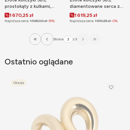
prostokąty z kulkami,
diamentowane serca z
zapięcie angielskie
angielskim zapięciem
Cena promocyjna
Cena promocyjna
1 670,25 zł
1 619,25 zł
Najniższa cena:
1 965,00 zł
-15%
Najniższa cena:
1 619,25 zł
-0%
Strona
z 3
Wróć do pierwszej strony z produktami
Przejdź do ostatni
Ostatnio oglądane
Okazja