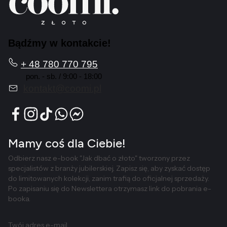
Bądźmy w kontakcie!
+ 48 780 770 795
pon. - sb. / 9:00 - 18:00
kontakt@coomi.pl
Mamy coś dla Ciebie!
Odbierz nasz e-book "Jak dbać o złoto" tworzony przez
specjalistów z branży jubilerskiej. Zapisz się, aby zyskać dostęp
do limitowanych kolekcji, zanim trafią do oficjalnej sprzedaży.
Po zapisaniu się do Newslettera otrzymasz link do pobrania e-
booka.
Twój adres e-mail