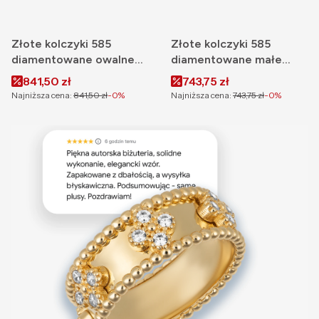
Złote kolczyki 585
Złote kolczyki 585
diamentowane owalne
diamentowane małe
blaszki zapięcie
łezki zapięcie angielskie
Cena promocyjna
Cena promocyjna
841,50 zł
743,75 zł
angielskie
Najniższa cena:
841,50 zł
-0%
Najniższa cena:
743,75 zł
-0%