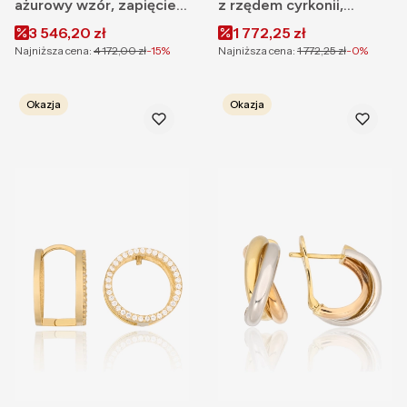
ażurowy wzór, zapięcie
z rzędem cyrkonii,
angielskie
modne na zatrzask
Cena promocyjna
Cena promocyjna
3 546,20 zł
1 772,25 zł
Najniższa cena:
4 172,00 zł
-15%
Najniższa cena:
1 772,25 zł
-0%
Okazja
Okazja