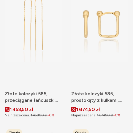
Złote kolczyki 585,
Złote kolczyki 585,
przeciągane łańcuszki
prostokąty z kulkami,
wiszące
zatrzask
Cena promocyjna
Cena promocyjna
1 453,50 zł
1 674,50 zł
Najniższa cena:
1 453,50 zł
-0%
Najniższa cena:
1 674,50 zł
-0%
Okazja
Okazja