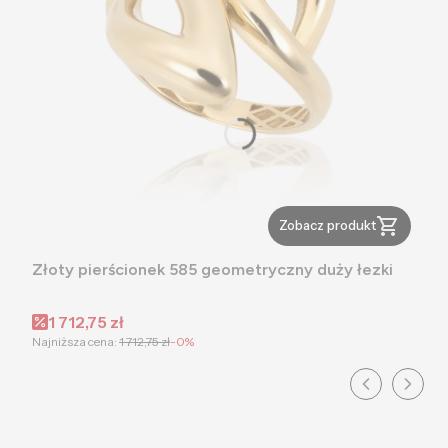
Zobacz produkt
Złoty pierścionek 585 geometryczny duży łezki
Cena promocyjna
1 712,75 zł
Najniższa cena:
1 712,75 zł
-0%