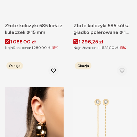
Złote kolczyki 585 koła z
Złote kolczyki 585 kółka
kuleczek ⌀ 15 mm
gładko polerowane ⌀ 19
mm
Cena promocyjna
Cena promocyjna
1 088,00 zł
1 296,25 zł
Najniższa cena:
1 280,00 zł
-15%
Najniższa cena:
1 525,00 zł
-15%
Okazja
Okazja