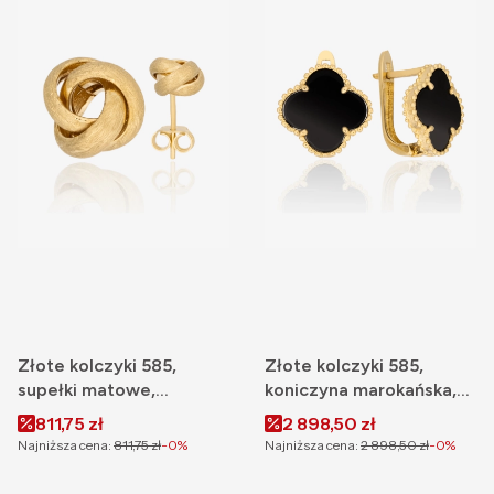
Złote kolczyki 585,
Złote kolczyki 585,
supełki matowe,
koniczyna marokańska,
satynowane na sztyft
angielskie zapięcie, 14
Cena promocyjna
Cena promocyjna
811,75 zł
2 898,50 zł
mm
Najniższa cena:
811,75 zł
-0%
Najniższa cena:
2 898,50 zł
-0%