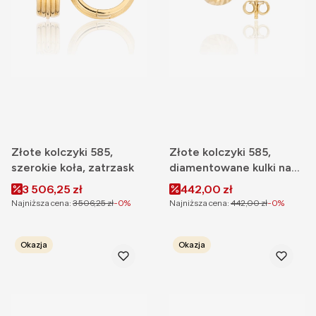
Złote kolczyki 585,
Złote kolczyki 585,
szerokie koła, zatrzask
diamentowane kulki na
sztyft 5 mm
Cena promocyjna
Cena promocyjna
3 506,25 zł
442,00 zł
Najniższa cena:
3 506,25 zł
-0%
Najniższa cena:
442,00 zł
-0%
Okazja
Okazja