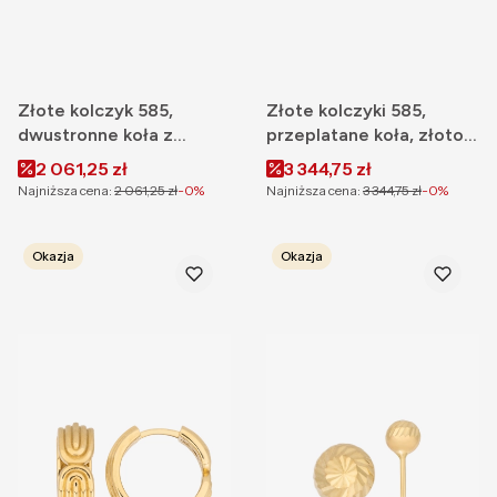
Złote kolczyk 585,
Złote kolczyki 585,
dwustronne koła z
przeplatane koła, złoto
cyrkoniami
żółte, białe i różowe
Cena promocyjna
Cena promocyjna
2 061,25 zł
3 344,75 zł
Najniższa cena:
2 061,25 zł
-0%
Najniższa cena:
3 344,75 zł
-0%
Okazja
Okazja