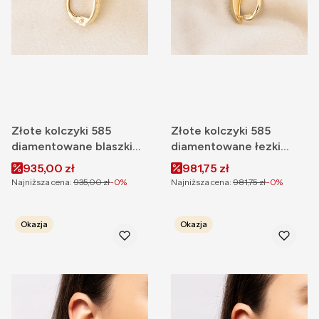
Złote kolczyki 585
Złote kolczyki 585
diamentowane blaszki
diamentowane łezki
zapięcie angielskie
zapięcie angielskie
Cena promocyjna
Cena promocyjna
935,00 zł
981,75 zł
Najniższa cena:
935,00 zł
-0%
Najniższa cena:
981,75 zł
-0%
Okazja
Okazja