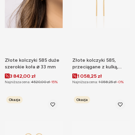
Złote kolczyki 585 duże
Złote kolczyki 585,
szerokie koła ⌀ 33 mm
przeciągane z kulką,
cyrkonia
Cena promocyjna
Cena promocyjna
3 842,00 zł
1 058,25 zł
Najniższa cena:
4 520,00 zł
-15%
Najniższa cena:
1 058,25 zł
-0%
Okazja
Okazja