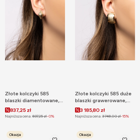
Złote kolczyki 585
Złote kolczyki 585 duże
blaszki diamentowane,
blaszki grawerowane,
zapięcie angielskie
zapięcie angielskie
Cena promocyjna
Cena promocyjna
837,25 zł
3 185,80 zł
Najniższa cena:
837,25 zł
-0%
Najniższa cena:
3 748,00 zł
-15%
Okazja
Okazja