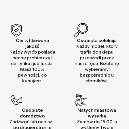
Certyfikowana
Osobista selekcja
jakość
Każdy model, który
Każdy wyrób posiada
trafia do sklepu
cechę probierczą i
przeszedł przez
certyfikat jubilerski.
nasze ręce. Biżuterię
Masz 100%
wybieramy
pewności, co
bezpośrednio u
kupujesz.
złotników.
Osobiste
Natychmiastowa
doradztwo
wysyłka
Zadzwoń lub napisz -
Zamów do 15:00, a
po drugiej stronie
wyślemy Twoje