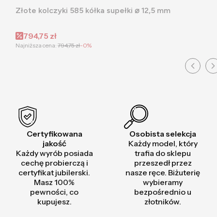
Złote kolczyki 585 kółka supełki ⌀ 12,5 mm
Cena promocyjna
794,75 zł
Najniższa cena:
794,75 zł
-0%
Certyfikowana
Osobista selekcja
jakość
Każdy model, który
Każdy wyrób posiada
trafia do sklepu
cechę probierczą i
przeszedł przez
certyfikat jubilerski.
nasze ręce. Biżuterię
Masz 100%
wybieramy
pewności, co
bezpośrednio u
kupujesz.
złotników.