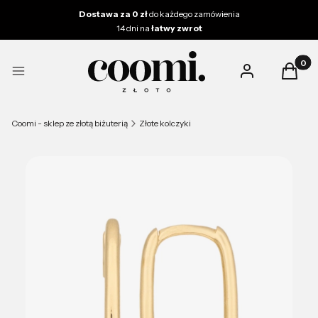
Dostawa za 0 zł
do każdego zamówienia
14 dni na
łatwy zwrot
Produk
Zaloguj się
Koszy
Menu
Coomi - sklep ze złotą biżuterią
Złote kolczyki