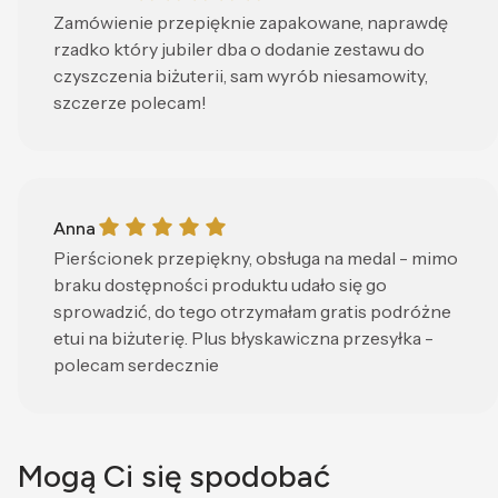
Zamówienie przepięknie zapakowane, naprawdę
rzadko który jubiler dba o dodanie zestawu do
czyszczenia biżuterii, sam wyrób niesamowity,
szczerze polecam!
Anna gave a rating of: 5
Anna
Pierścionek przepiękny, obsługa na medal - mimo
braku dostępności produktu udało się go
sprowadzić, do tego otrzymałam gratis podróżne
etui na biżuterię. Plus błyskawiczna przesyłka -
polecam serdecznie
Mogą Ci się spodobać