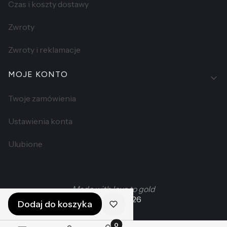
Czas i koszty dostawy
Zwroty
Zwroty i reklamacje
MOJE KONTO
Twoje zamówienia
Ustawienia konta
Ulubione
Made with love to gold
©
Coomi 2026
Dodaj do koszyka