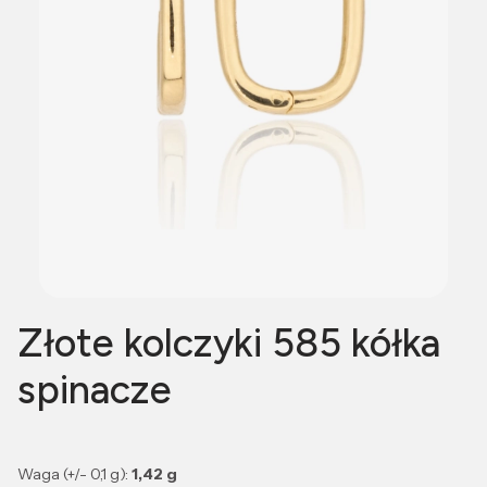
Złote kolczyki 585 kółka
spinacze
Waga (+/- 0,1 g):
1,42
g