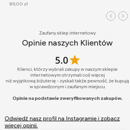
Cena
89,00 zł
przebadany i dopuszczony do sprzedaży, co
gwarantuje Ci 100% bezpieczeństwa i najwyższą
jakość. Aby zachować jej perfekcyjny blask na co
dzień, warto biżuterię regularnie przecierać.
Zaufany sklep internetowy
Właśnie dlatego do każdego zamówienia w Coomi
dołączamy specjalnie do tego przeznaczoną
Opinie naszych Klientów
ściereczkę jubilerską – wystarczy delikatnie
przetrzeć nią złoto, aby w kilka sekund odświeżyć
jego zjawiskowy wygląd.
Klienci, którzy wybrali zakupy w naszym sklepie
Czy biżuteria jest zapakowana na prezent?
internetowym otrzymali coś więcej
niż wyjątkową biżuterię - zyskali także pewność, że kupują
Tak. Biżuterię pakujemy w eleganckie pudełko
w sprawdzonym i zaufanym miejscu.
jubilerskie – jest gotowe do wręczenia, nie musisz
nic dokupować.
Opinie na podstawie zweryfikowanych zakupów.
Czy w złotej biżuterii można się kąpać?
Odwiedź nasz profil na Instagramie i zobacz
Złoto próby 585 jest naturalnie odporne na czystą
więcej opinii.
wodę – nie rdzewieje i nie odbarwia się.