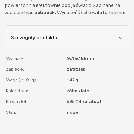
powierzchnia efektownie odbija światło. Zapinane na
zapięcie typu
zatrzask.
Wysokość całkowita to 15,5 mm.
Szczegóły produktu
Wymiary:
9x1,5x15,5 mm
Zapięcie:
zatrzask
Waga (+/- 0,1 g):
1,42 g
Kolor złota:
żółte złoto
Próba złota:
585 (14 karatów)
Stan:
nowe