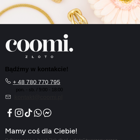
Bądźmy w kontakcie!
+ 48 780 770 795
pon. - sb. / 9:00 - 18:00
kontakt@coomi.pl
Mamy coś dla Ciebie!
Odbierz nasz e-book "Jak dbać o złoto" tworzony przez