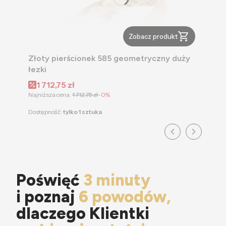
Zobacz produkt
Złoty pierścionek 585 geometryczny duży
łezki
Cena promocyjna
1 712,75 zł
Najniższa cena:
1 712,75 zł
-0%
Dostępność:
tylko 1 sztuka
Poświęć
3 minuty
i poznaj
6 powodów,
dlaczego Klientki