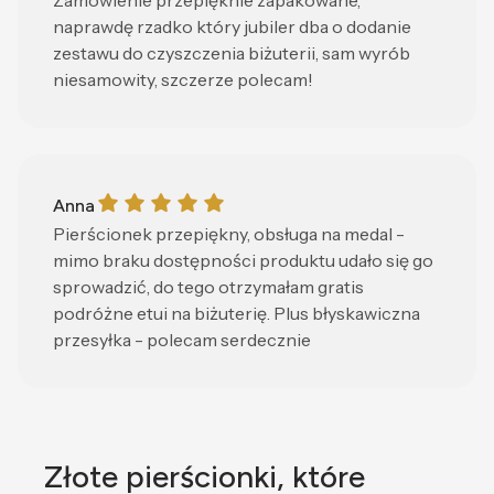
Zamówienie przepięknie zapakowane,
naprawdę rzadko który jubiler dba o dodanie
zestawu do czyszczenia biżuterii, sam wyrób
niesamowity, szczerze polecam!
Anna gave a rating of: 5
Anna
Pierścionek przepiękny, obsługa na medal -
mimo braku dostępności produktu udało się go
sprowadzić, do tego otrzymałam gratis
podróżne etui na biżuterię. Plus błyskawiczna
przesyłka - polecam serdecznie
Złote pierścionki, które