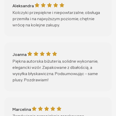
Aleksandra gave a rating of: 5
Aleksandra
Kolczyki przepiękne i niepowtarzalne, obsługa
przemiła i na najwyższym poziomie, chętnie
wrócę na kolejne zakupy.
Joanna gave a rating of: 5
Joanna
Piękna autorska biżuteria, solidne wykonanie,
elegancki wzór. Zapakowane z dbałością, a
wysyłka błyskawiczna. Podsumowując - same
plusy. Pozdrawiam!
Marcelina gave a rating of: 5
Marcelina