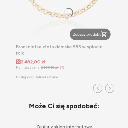
Zobacz produkt
Bransoletka złota damska 585 w splocie
rolo
Cena promocyjna
2 482,00 zł
Najniższa cena:
2 686,40 zł
-8%
Dostępność:
tylko 1 sztuka
Może Ci się spodobać:
Zaufany sklep internetowy